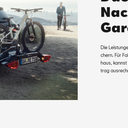
Nac
Gar
Die Leis­tun­g
chern. Für Fah
haus, kannst d
trag aus­rech