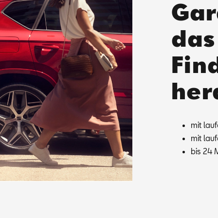
Gar
das
Find
her
mit lau­
mit lau­
bis 24 