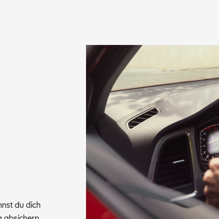
annst du dich
 ab­si­chern.