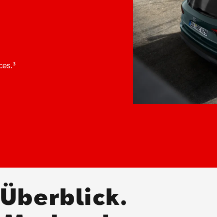
ices.
³
 Überblick.