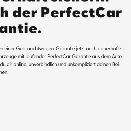
h der PerfectCar
antie.
en ei­ner Ge­braucht­wa­gen-Ga­ran­tie jetzt auch dau­er­haft si­
r­zeu­ge mit lau­fen­der Per­fec­t­Car Ga­ran­tie aus dem Au­to­
u dir on­line, un­ver­bind­lich und un­kom­pli­ziert dei­nen Bei­
­nen.