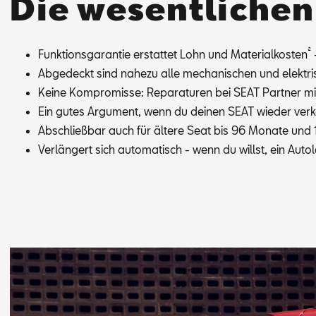
Die wesentliche
²
Funk­ti­ons­ga­ran­tie er­stat­tet Lohn und Ma­te­ri­al­kos­ten
-
Ab­ge­deckt sind na­he­zu alle me­cha­ni­schen und elek­tri­
Kei­ne Kom­pro­mis­se: Re­pa­ra­tu­ren bei SEAT Part­ner mit 
Ein gu­tes Ar­gu­ment, wenn du dei­nen SEAT wie­der ver­ka
Ab­schließ­bar auch für äl­te­re Seat bis 96 Mo­na­te un
Ver­län­gert sich au­to­ma­tisch - wenn du willst, ein Au­to