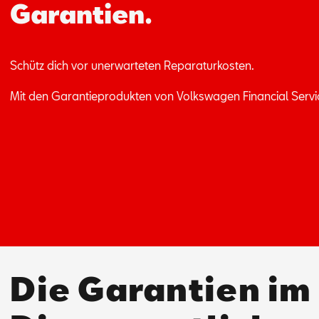
Garantien.
Schütz dich vor un­er­war­te­ten Re­pa­ra­tur­kos­ten.
Mit den Ga­ran­tie­pro­duk­ten von Volks­wa­gen Fi­nan­ci­al Ser­v
Die Garantien im