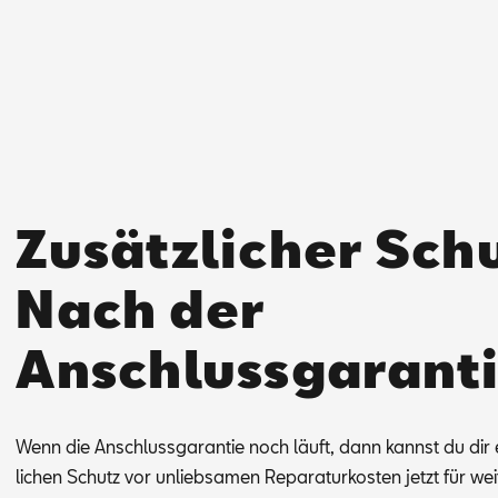
Zusätzlicher Schu
Nach der
Anschlussgaranti
Wenn die An­schluss­ga­ran­tie noch läuft, dann kannst du dir e
li­chen Schutz vor un­lieb­sa­men Re­pa­ra­tur­kos­ten jetzt für wei­