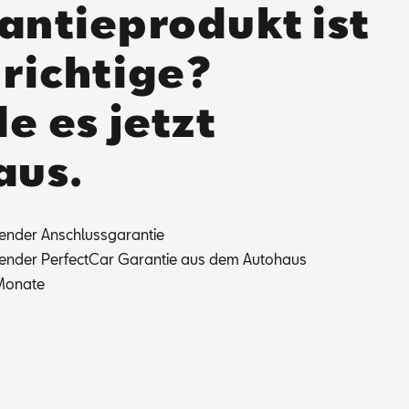
antieprodukt ist
 richtige?
e es jetzt
aus.
fen­der An­schluss­ga­ran­tie
fen­der Per­fec­t­Car Ga­ran­tie aus dem Au­to­haus
Mo­na­te