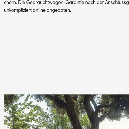
chern. Die Ge­braucht­wa­gen-Ga­ran­tie nach der An­schluss­ga
un­kom­pli­ziert on­line an­ge­bo­ten.