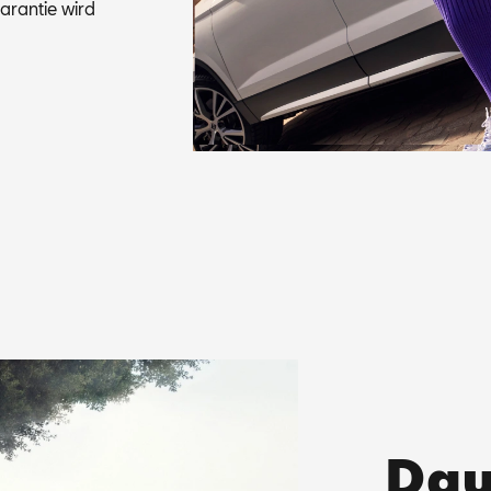
­ran­tie wird
Dau