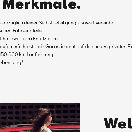
n Merkmale.
 ab­züg­lich dei­ner Selbst­be­tei­li­gung - so­weit ver­ein­bart
schen Fahr­zeug­tei­le
hoch­wer­ti­gen Er­satz­tei­len
u­fen möch­test - die Ga­ran­tie geht auf den neu­en pri­va­ten Ei
d 150.000 km Lauf­leis­tung
­le­ben lang
²
Wel