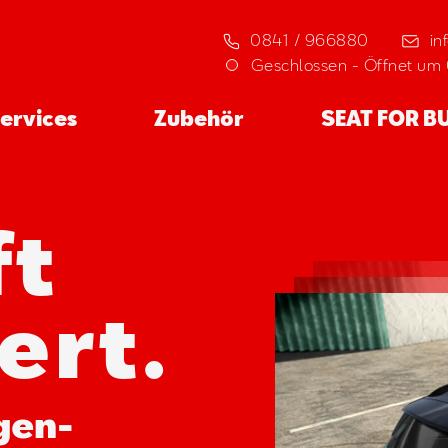
0841 / 966880
in
Geschlossen
-
Öffnet um
ervices
Zubehör
SEAT FOR B
ft
ert.
gen-