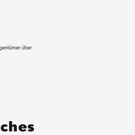
­gen­tü­mer über
ches