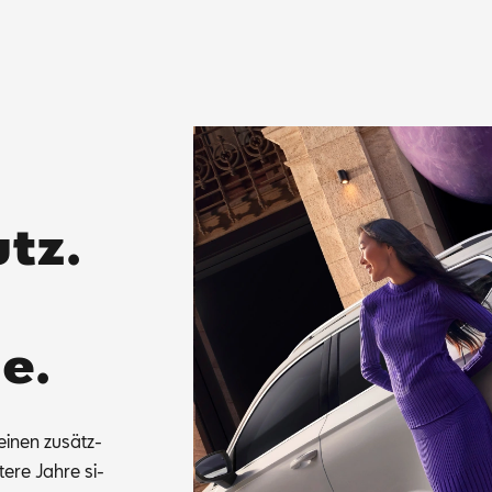
tz.
e.
i­nen zu­sätz­
te­re Jah­re si­