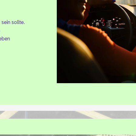
sein soll­te.
n
Le­ben