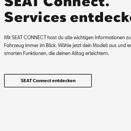
SEAT Connect.
Services entdeck
Mit SEAT CON­NECT hast du alle wich­ti­gen In­for­ma­tio­nen z
Fahr­zeug im­mer im Blick. Wäh­le jetzt dein Mo­dell aus und en
smar­ten Funk­tio­nen, die dei­nen All­tag er­leich­tern.
SEAT Connect entdecken