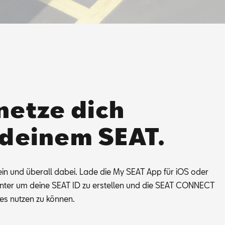
netze dich
 deinem SEAT.
ein und über­all da­bei. Lade die My SEAT App für iOS oder
­un­ter um dei­ne SEAT ID zu er­stel­len und die SEAT CON­NECT
ces nut­zen zu kön­nen.