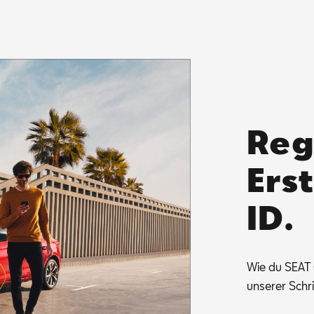
Reg
Ers
ID.
Wie du SEAT CO
un­se­rer Schr