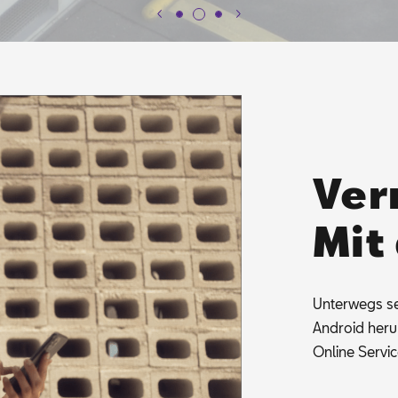
Ver
Mit
Un­ter­wegs s
An­dro­id her
On­line Ser­vi