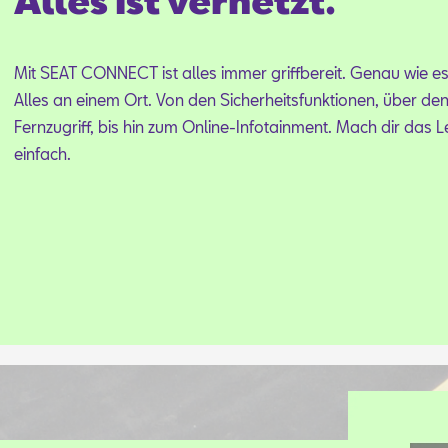
Alles ist vernetzt.
Mit SEAT CON­NECT ist al­les im­mer griff­be­reit. Ge­nau wie es 
Al­les an ei­nem Ort. Von den Si­cher­heits­funk­tio­nen, über de
Fern­zu­griff, bis hin zum On­line-In­fo­tain­ment. Mach dir das 
ein­fach.