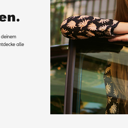
en.
u dei­nem
t­de­cke alle