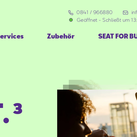
0841 / 966880
in
Geöffnet
-
Schließt um 13
ervices
Zubehör
SEAT FOR B
.³