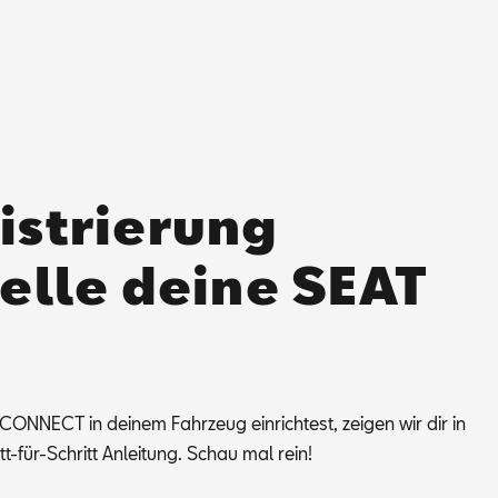
istrierung
telle deine SEAT
N­NEC­T in dei­nem Fahr­zeug ein­rich­test, zei­gen wir dir in
itt-für-Schritt An­lei­tung. Schau mal rein!