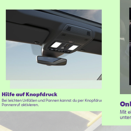
Hilfe auf Knopfdruck
Bei leichten Unfällen und Pannen kannst du per Knopfdruck den
Onl
Pannenruf aktivieren.
Mit 
unter